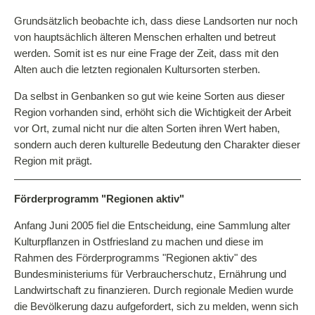
Saatgutrecht/Politik
Grundsätzlich beobachte ich, dass diese Landsorten nur noch
von hauptsächlich älteren Menschen erhalten und betreut
Kulturpflanzenvielfalt
werden. Somit ist es nur eine Frage der Zeit, dass mit den
Informationen
Alten auch die letzten regionalen Kultursorten sterben.
Aktuelles
Da selbst in Genbanken so gut wie keine Sorten aus dieser
Region vorhanden sind, erhöht sich die Wichtigkeit der Arbeit
Archiv
vor Ort, zumal nicht nur die alten Sorten ihren Wert haben,
Unterstützer*innen
sondern auch deren kulturelle Bedeutung den Charakter dieser
Region mit prägt.
Linkempfehlungen
Kontakt
Förderprogramm "Regionen aktiv"
Impressum
Anfang Juni 2005 fiel die Entscheidung, eine Sammlung alter
Kulturpflanzen in Ostfriesland zu machen und diese im
Rahmen des Förderprogramms "Regionen aktiv" des
Dreschflegel GbR
Bundesministeriums für Verbraucherschutz, Ernährung und
Schaugarten Schönhagen
Landwirtschaft zu finanzieren. Durch regionale Medien wurde
die Bevölkerung dazu aufgefordert, sich zu melden, wenn sich