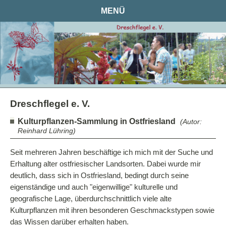
MENÜ
Dreschflegel e. V.
Dreschflegel e. V.
Kulturpflanzen-Sammlung in Ostfriesland
(Autor:
Reinhard Lühring)
Unsere Ziele
Seit mehreren Jahren beschäftige ich mich mit der Suche und
Saatgutseminare
Erhaltung alter ostfriesischer Landsorten. Dabei wurde mir
Eure / Ihre Unterstützung
deutlich, dass sich in Ostfriesland, bedingt durch seine
Themen
eigenständige und auch "eigenwillige" kulturelle und
geografische Lage, überdurchschnittlich viele alte
Agro-Gentechnik
Kulturpflanzen mit ihren besonderen Geschmackstypen sowie
Neue Gentechnik
das Wissen darüber erhalten haben.